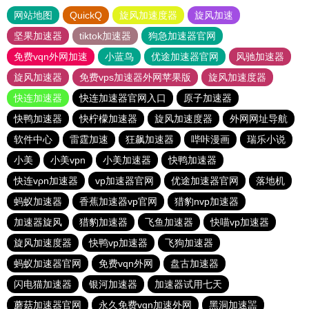
网站地图
QuickQ
旋风加速度器
旋风加速
坚果加速器
tiktok加速器
狗急加速器官网
免费vqn外网加速
小蓝鸟
优途加速器官网
风驰加速器
旋风加速器
免费vps加速器外网苹果版
旋风加速度器
快连加速器
快连加速器官网入口
原子加速器
快鸭加速器
快柠檬加速器
旋风加速度器
外网网址导航
软件中心
雷霆加速
狂飙加速器
哔咔漫画
瑞乐小说
小美
小美vpn
小美加速器
快鸭加速器
快连vρn加速器
vp加速器官网
优途加速器官网
落地机
蚂蚁加速器
香蕉加速器vp官网
猎豹nvp加速器
加速器旋风
猎豹加速器
飞鱼加速器
快喵vp加速器
旋风加速度器
快鸭vp加速器
飞狗加速器
蚂蚁加速器官网
免费vqn外网
盘古加速器
闪电猫加速器
银河加速器
加速器试用七天
蘑菇加速器官网
永久免费vqn加速外网
黑洞加速噐