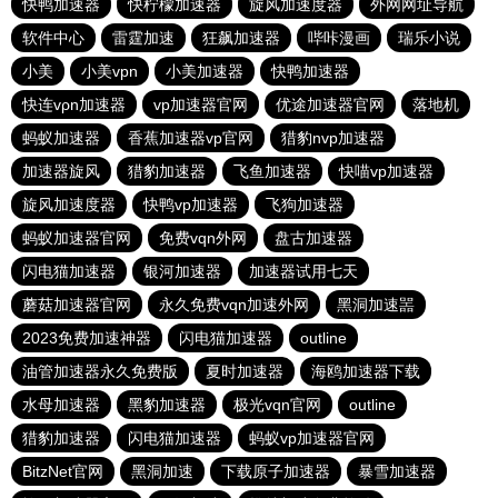
快鸭加速器
快柠檬加速器
旋风加速度器
外网网址导航
软件中心
雷霆加速
狂飙加速器
哔咔漫画
瑞乐小说
小美
小美vpn
小美加速器
快鸭加速器
快连vρn加速器
vp加速器官网
优途加速器官网
落地机
蚂蚁加速器
香蕉加速器vp官网
猎豹nvp加速器
加速器旋风
猎豹加速器
飞鱼加速器
快喵vp加速器
旋风加速度器
快鸭vp加速器
飞狗加速器
蚂蚁加速器官网
免费vqn外网
盘古加速器
闪电猫加速器
银河加速器
加速器试用七天
蘑菇加速器官网
永久免费vqn加速外网
黑洞加速噐
2023免费加速神器
闪电猫加速器
outline
油管加速器永久免费版
夏时加速器
海鸥加速器下载
水母加速器
黑豹加速器
极光vqn官网
outline
猎豹加速器
闪电猫加速器
蚂蚁vp加速器官网
BitzNet官网
黑洞加速
下载原子加速器
暴雪加速器