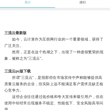
简介
排行
三流云最新版
如今，云计算作为互联网行业的一个重要领域，获得了
广泛关注。
然而，正是在这个热潮之下，出现了一种虚假繁荣的现
象，被称之为"三流云"。
三流云pc版下载
所谓"三流云"，是指那些在市场宣传中声称能够提供高
质量云服务的企业，但实际上远不能满足客户需求且缺乏核
心竞争力。
这些企业往往通过低价格和夸大宣传来吸引用户，但在
使用中却经常出现服务不稳定、性能低下、安全风险高等问
题。