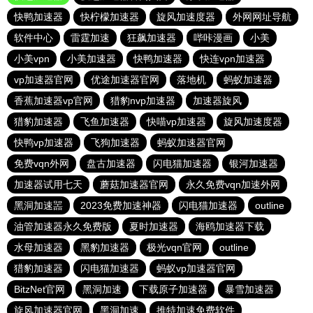
快鸭加速器
快柠檬加速器
旋风加速度器
外网网址导航
软件中心
雷霆加速
狂飙加速器
哔咔漫画
小美
小美vpn
小美加速器
快鸭加速器
快连vρn加速器
vp加速器官网
优途加速器官网
落地机
蚂蚁加速器
香蕉加速器vp官网
猎豹nvp加速器
加速器旋风
猎豹加速器
飞鱼加速器
快喵vp加速器
旋风加速度器
快鸭vp加速器
飞狗加速器
蚂蚁加速器官网
免费vqn外网
盘古加速器
闪电猫加速器
银河加速器
加速器试用七天
蘑菇加速器官网
永久免费vqn加速外网
黑洞加速噐
2023免费加速神器
闪电猫加速器
outline
油管加速器永久免费版
夏时加速器
海鸥加速器下载
水母加速器
黑豹加速器
极光vqn官网
outline
猎豹加速器
闪电猫加速器
蚂蚁vp加速器官网
BitzNet官网
黑洞加速
下载原子加速器
暴雪加速器
旋风加速器官网
黑洞加速
推特加速免费软件