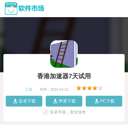
香港加速器7天试用
工具
|
时间：2024-10-12
|
安卓下载
苹果下载
PC下载
安卓市场，安全绿色