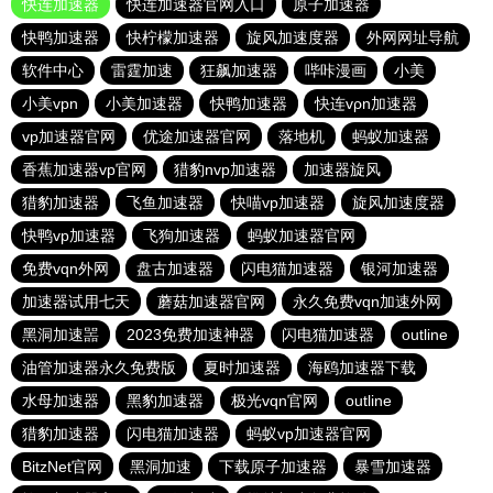
快连加速器
快连加速器官网入口
原子加速器
快鸭加速器
快柠檬加速器
旋风加速度器
外网网址导航
软件中心
雷霆加速
狂飙加速器
哔咔漫画
小美
小美vpn
小美加速器
快鸭加速器
快连vρn加速器
vp加速器官网
优途加速器官网
落地机
蚂蚁加速器
香蕉加速器vp官网
猎豹nvp加速器
加速器旋风
猎豹加速器
飞鱼加速器
快喵vp加速器
旋风加速度器
快鸭vp加速器
飞狗加速器
蚂蚁加速器官网
免费vqn外网
盘古加速器
闪电猫加速器
银河加速器
加速器试用七天
蘑菇加速器官网
永久免费vqn加速外网
黑洞加速噐
2023免费加速神器
闪电猫加速器
outline
油管加速器永久免费版
夏时加速器
海鸥加速器下载
水母加速器
黑豹加速器
极光vqn官网
outline
猎豹加速器
闪电猫加速器
蚂蚁vp加速器官网
BitzNet官网
黑洞加速
下载原子加速器
暴雪加速器