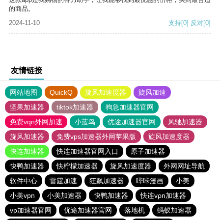
的商品。
2024-11-10
支持
[0]
反对
[0]
友情链接
网站地图
QuickQ
旋风加速度器
旋风加速
坚果加速器
tiktok加速器
狗急加速器官网
免费vqn外网加速
小蓝鸟
优途加速器官网
风驰加速器
旋风加速器
免费vps加速器外网苹果版
旋风加速度器
快连加速器
快连加速器官网入口
原子加速器
快鸭加速器
快柠檬加速器
旋风加速度器
外网网址导航
软件中心
雷霆加速
狂飙加速器
哔咔漫画
小美
小美vpn
小美加速器
快鸭加速器
快连vρn加速器
vp加速器官网
优途加速器官网
落地机
蚂蚁加速器