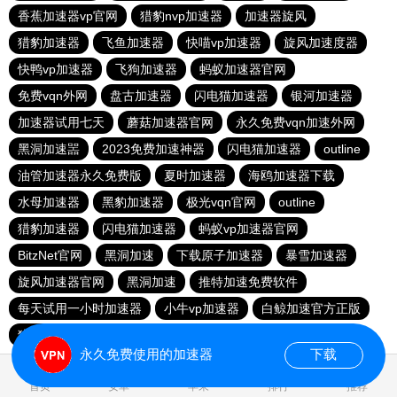
香蕉加速器vp官网
猎豹nvp加速器
加速器旋风
猎豹加速器
飞鱼加速器
快喵vp加速器
旋风加速度器
快鸭vp加速器
飞狗加速器
蚂蚁加速器官网
免费vqn外网
盘古加速器
闪电猫加速器
银河加速器
加速器试用七天
蘑菇加速器官网
永久免费vqn加速外网
黑洞加速噐
2023免费加速神器
闪电猫加速器
outline
油管加速器永久免费版
夏时加速器
海鸥加速器下载
水母加速器
黑豹加速器
极光vqn官网
outline
猎豹加速器
闪电猫加速器
蚂蚁vp加速器官网
BitzNet官网
黑洞加速
下载原子加速器
暴雪加速器
旋风加速器官网
黑洞加速
推特加速免费软件
每天试用一小时加速器
小牛vp加速器
白鲸加速官方正版
猎豹加速器
永久免费使用的加速器
下载
0.051659s
首页
安卓
苹果
排行
推荐