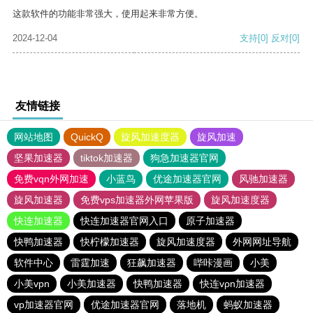
这款软件的功能非常强大，使用起来非常方便。
2024-12-04
支持
[0]
反对
[0]
友情链接
网站地图
QuickQ
旋风加速度器
旋风加速
坚果加速器
tiktok加速器
狗急加速器官网
免费vqn外网加速
小蓝鸟
优途加速器官网
风驰加速器
旋风加速器
免费vps加速器外网苹果版
旋风加速度器
快连加速器
快连加速器官网入口
原子加速器
快鸭加速器
快柠檬加速器
旋风加速度器
外网网址导航
软件中心
雷霆加速
狂飙加速器
哔咔漫画
小美
小美vpn
小美加速器
快鸭加速器
快连vρn加速器
vp加速器官网
优途加速器官网
落地机
蚂蚁加速器