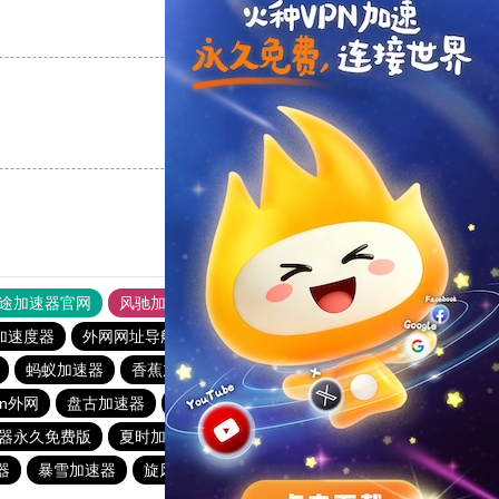
支持
[0]
反对
[0]
支持
[0]
反对
[0]
途加速器官网
风驰加速器
旋风加速器
加速度器
外网网址导航
软件中心
雷霆加速
狂飙加速器
蚂蚁加速器
香蕉加速器vp官网
猎豹nvp加速器
qn外网
盘古加速器
闪电猫加速器
银河加速器
器永久免费版
夏时加速器
海鸥加速器下载
水母加速器
器
暴雪加速器
旋风加速器官网
黑洞加速