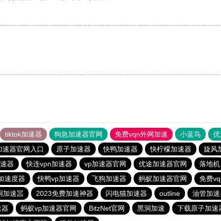
tiktok加速器
狗急加速器官网
免费vqn外网加速
小蓝鸟
优
加速器官网入口
原子加速器
快鸭加速器
快柠檬加速器
旋风
速器
快连vρn加速器
vp加速器官网
优途加速器官网
落地机
加速度器
快鸭vp加速器
飞狗加速器
蚂蚁加速器官网
免费v
洞加速噐
2023免费加速神器
闪电猫加速器
outline
油管加速
速器
蚂蚁vp加速器官网
BitzNet官网
黑洞加速
下载原子加速