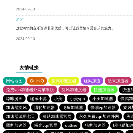
2024-09-13
游客
这款app的音乐资源非常优质，可以让我尽情享受音乐的魅力。
2024-09-13
友情链接
网站地图
QuickQ
旋风加速度器
旋风加速
坚果加速器
免费vps加速器外网苹果版
旋风加速度器
快连加速器
快连
哔咔漫画
瑞乐小说
小美
小美vpn
小美加速器
快鸭加
加速器旋风
猎豹加速器
飞鱼加速器
快喵vp加速器
旋风
加速器试用七天
蘑菇加速器官网
永久免费vqn加速外网
黑
黑豹加速器
极光vqn官网
outline
猎豹加速器
闪电猫加