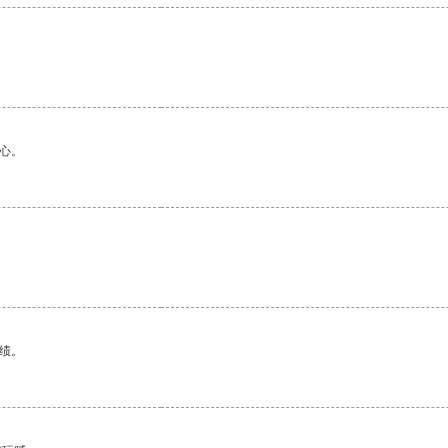
心。
绩。