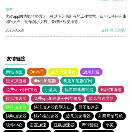
游客
这款app的功能非常强大，可以满足我所有的工作需求。我可以使用它来
编辑文档、制作演示文稿、管理日程安排等。
2025-01-18
支持
[0]
反对
[0]
友情链接
网站地图
QuickQ
旋风加速度器
旋风加速
坚果加速器
tiktok加速器
狗急加速器官网
免费vqn外网加速
小蓝鸟
优途加速器官网
风驰加速器
旋风加速器
免费vps加速器外网苹果版
旋风加速度器
快连加速器
快连加速器官网入口
原子加速器
快鸭加速器
快柠檬加速器
旋风加速度器
外网网址导航
软件中心
雷霆加速
狂飙加速器
哔咔漫画
小美