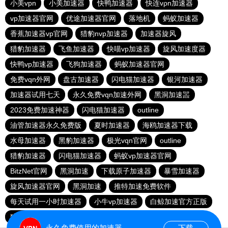
小美vpn
小美加速器
快鸭加速器
快连vρn加速器
vp加速器官网
优途加速器官网
落地机
蚂蚁加速器
香蕉加速器vp官网
猎豹nvp加速器
加速器旋风
猎豹加速器
飞鱼加速器
快喵vp加速器
旋风加速度器
快鸭vp加速器
飞狗加速器
蚂蚁加速器官网
免费vqn外网
盘古加速器
闪电猫加速器
银河加速器
加速器试用七天
永久免费vqn加速外网
黑洞加速噐
2023免费加速神器
闪电猫加速器
outline
油管加速器永久免费版
夏时加速器
海鸥加速器下载
水母加速器
黑豹加速器
极光vqn官网
outline
猎豹加速器
闪电猫加速器
蚂蚁vp加速器官网
BitzNet官网
黑洞加速
下载原子加速器
暴雪加速器
旋风加速器官网
黑洞加速
推特加速免费软件
每天试用一小时加速器
小牛vp加速器
白鲸加速官方正版
猎豹加速器
永久免费使用的加速器
下载