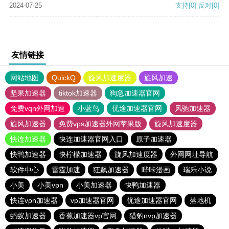
2024-07-25
支持
[0]
反对
[0]
友情链接
网站地图
QuickQ
旋风加速度器
旋风加速
坚果加速器
tiktok加速器
狗急加速器官网
免费vqn外网加速
小蓝鸟
优途加速器官网
风驰加速器
旋风加速器
免费vps加速器外网苹果版
旋风加速度器
快连加速器
快连加速器官网入口
原子加速器
快鸭加速器
快柠檬加速器
旋风加速度器
外网网址导航
软件中心
雷霆加速
狂飙加速器
哔咔漫画
瑞乐小说
小美
小美vpn
小美加速器
快鸭加速器
快连vρn加速器
vp加速器官网
优途加速器官网
落地机
蚂蚁加速器
香蕉加速器vp官网
猎豹nvp加速器