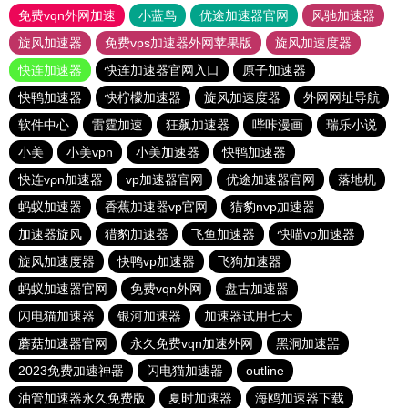
免费vqn外网加速
小蓝鸟
优途加速器官网
风驰加速器
旋风加速器
免费vps加速器外网苹果版
旋风加速度器
快连加速器
快连加速器官网入口
原子加速器
快鸭加速器
快柠檬加速器
旋风加速度器
外网网址导航
软件中心
雷霆加速
狂飙加速器
哔咔漫画
瑞乐小说
小美
小美vpn
小美加速器
快鸭加速器
快连vρn加速器
vp加速器官网
优途加速器官网
落地机
蚂蚁加速器
香蕉加速器vp官网
猎豹nvp加速器
加速器旋风
猎豹加速器
飞鱼加速器
快喵vp加速器
旋风加速度器
快鸭vp加速器
飞狗加速器
蚂蚁加速器官网
免费vqn外网
盘古加速器
闪电猫加速器
银河加速器
加速器试用七天
蘑菇加速器官网
永久免费vqn加速外网
黑洞加速噐
2023免费加速神器
闪电猫加速器
outline
油管加速器永久免费版
夏时加速器
海鸥加速器下载