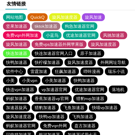
友情链接
网站地图
QuickQ
旋风加速度器
旋风加速
坚果加速器
tiktok加速器
狗急加速器官网
免费vqn外网加速
小蓝鸟
优途加速器官网
风驰加速器
旋风加速器
免费vps加速器外网苹果版
旋风加速度器
快连加速器
快连加速器官网入口
原子加速器
快鸭加速器
快柠檬加速器
旋风加速度器
外网网址导航
软件中心
雷霆加速
狂飙加速器
哔咔漫画
瑞乐小说
小美
小美vpn
小美加速器
快鸭加速器
快连vρn加速器
vp加速器官网
优途加速器官网
落地机
蚂蚁加速器
香蕉加速器vp官网
猎豹nvp加速器
加速器旋风
猎豹加速器
飞鱼加速器
快喵vp加速器
旋风加速度器
快鸭vp加速器
飞狗加速器
蚂蚁加速器官网
免费vqn外网
盘古加速器
闪电猫加速器
银河加速器
加速器试用七天