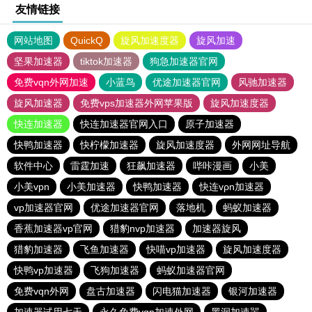
友情链接
网站地图
QuickQ
旋风加速度器
旋风加速
坚果加速器
tiktok加速器
狗急加速器官网
免费vqn外网加速
小蓝鸟
优途加速器官网
风驰加速器
旋风加速器
免费vps加速器外网苹果版
旋风加速度器
快连加速器
快连加速器官网入口
原子加速器
快鸭加速器
快柠檬加速器
旋风加速度器
外网网址导航
软件中心
雷霆加速
狂飙加速器
哔咔漫画
小美
小美vpn
小美加速器
快鸭加速器
快连vρn加速器
vp加速器官网
优途加速器官网
落地机
蚂蚁加速器
香蕉加速器vp官网
猎豹nvp加速器
加速器旋风
猎豹加速器
飞鱼加速器
快喵vp加速器
旋风加速度器
快鸭vp加速器
飞狗加速器
蚂蚁加速器官网
免费vqn外网
盘古加速器
闪电猫加速器
银河加速器